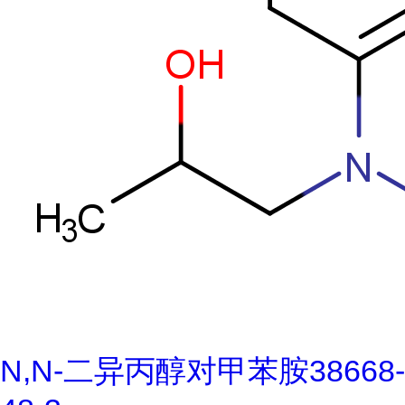
N,N-二异丙醇对甲苯胺38668-