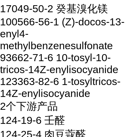
17049-50-2 癸基溴化镁
100566-56-1 (Z)-docos-13-
enyl4-
methylbenzenesulfonate
93662-71-6 10-tosyl-10-
tricos-14Z-enylisocyanide
123363-82-6 1-tosyltricos-
14Z-enylisocyanide
2个下游产品
124-19-6 壬醛
124-25-4 肉豆蔻醛