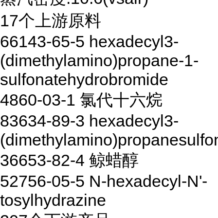
17个上游原料
66143-65-5 hexadecyl3-
(dimethylamino)propane-1-
sulfonatehydrobromide
4860-03-1 氯代十六烷
83634-89-3 hexadecyl3-
(dimethylamino)propanesulfo
36653-82-4 鲸蜡醇
52756-05-5 N-hexadecyl-N'-
tosylhydrazine