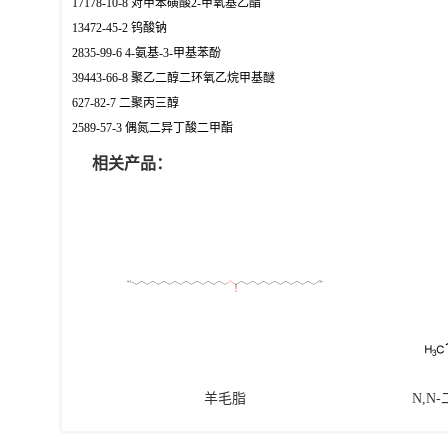
17178-10-8 对甲苯磺酸2-甲氧基乙酯
13472-45-2 钨酸钠
2835-99-6 4-氨基-3-甲基苯酚
39443-66-8 聚乙二醇二环氧乙烷甲基醚
627-82-7 二聚丙三醇
2589-57-3 偶氮二异丁酸二甲酯
相关产品：
羊毛脂
N,N