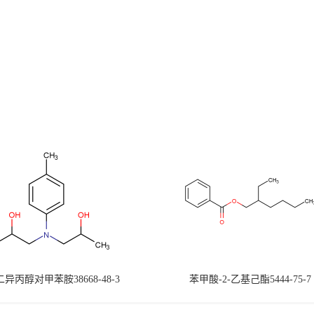
-二异丙醇对甲苯胺38668-48-3
苯甲酸-2-乙基己酯5444-75-7