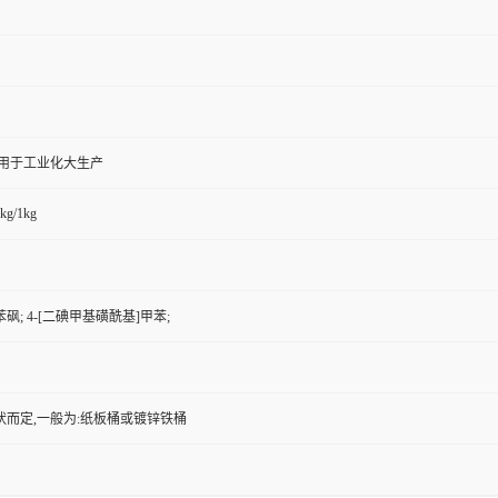
,用于工业化大生产
kg/1kg
砜; 4-[二碘甲基磺酰基]甲苯;
状而定,一般为:纸板桶或镀锌铁桶