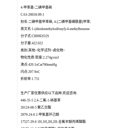
4-甲苯基-二碘甲基砜
CAS:20018-09-1
别名:二碘甲基甲苯砜; 4-[二碘甲基磺酰基]甲苯;
英文名:1-(diiodomethylsulfonyl)-4-methylbenzene
分子式:C8H8I2O2S
分子量:422.022
类别:其他>化学试剂>卤化物>
物化性质:密度:2.274g/cm3
沸点:420.1oCat760mmHg
闪点:207.9oC
折射率:1.751
生产厂家优惠供应以下品种,欢迎咨询:
446-35-5 2,4-二氟-1-硝基苯
26124-68-5 聚乙交酯
2979-24-0 2-甲氧基环己醇
17527-29-6 1H,1H,2H,2H-全氟辛醇丙烯酸酯