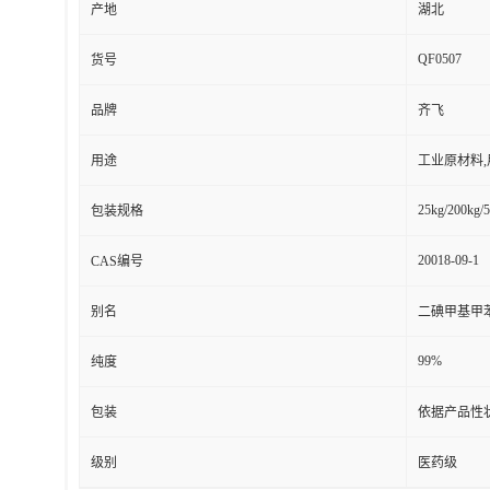
产地
湖北
QF0507
货号
品牌
齐飞
用途
工业原材料
25kg/200kg/5
包装规格
20018-09-1
CAS编号
别名
二碘甲基甲苯
99%
纯度
包装
依据产品性
级别
医药级