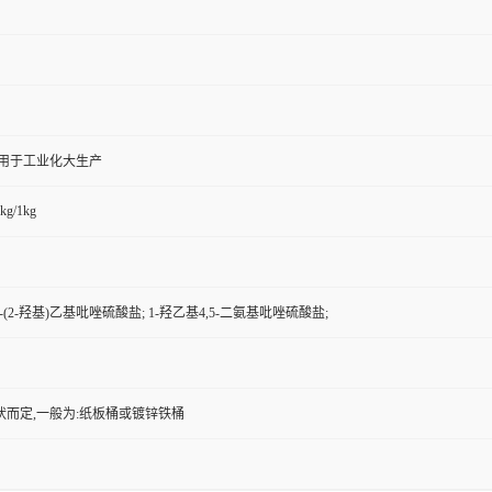
,用于工业化大生产
kg/1kg
-1-(2-羟基)乙基吡唑硫酸盐; 1-羟乙基4,5-二氨基吡唑硫酸盐;
状而定,一般为:纸板桶或镀锌铁桶