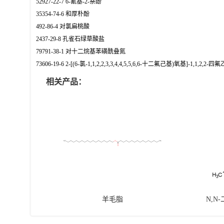
52927-22-7 6-氰基-2-萘酚
35354-74-6 和厚朴酚
492-86-4 对氯扁桃酸
2437-29-8 孔雀石绿草酸盐
79791-38-1 对十二烷基苯磺酰叠氮
73606-19-6 2-[(6-氯-1,1,2,2,3,3,4,4,5,5,6,6-十二氟己基)氧基]-1,1,2,
相关产品：
羊毛脂
N,N