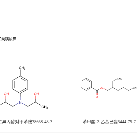
2-四氟乙烷磺酸钾
-二异丙醇对甲苯胺38668-48-3
苯甲酸-2-乙基己酯5444-75-7