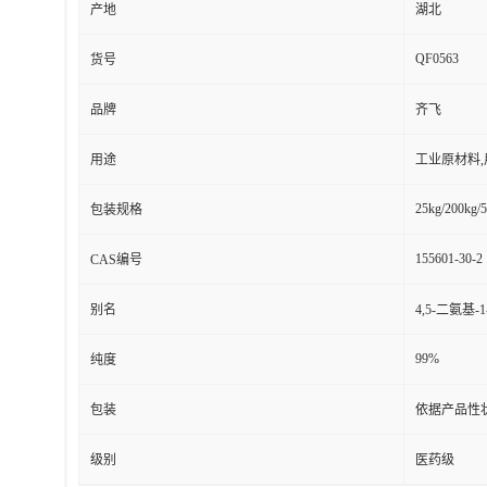
产地
湖北
QF0563
货号
品牌
齐飞
用途
工业原材料
25kg/200kg/5
包装规格
155601-30-2
CAS编号
别名
4,5-二氨基
99%
纯度
包装
依据产品性
级别
医药级