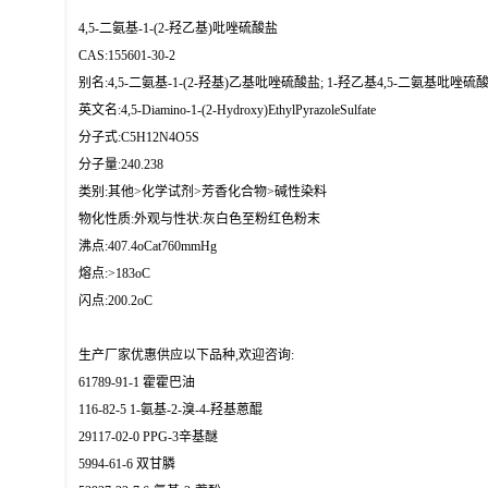
4,5-二氨基-1-(2-羟乙基)吡唑硫酸盐
CAS:155601-30-2
别名:4,5-二氨基-1-(2-羟基)乙基吡唑硫酸盐; 1-羟乙基4,5-二氨基吡唑硫酸
英文名:4,5-Diamino-1-(2-Hydroxy)EthylPyrazoleSulfate
分子式:C5H12N4O5S
分子量:240.238
类别:其他>化学试剂>芳香化合物>碱性染料
物化性质:外观与性状:灰白色至粉红色粉末
沸点:407.4oCat760mmHg
熔点:>183oC
闪点:200.2oC
生产厂家优惠供应以下品种,欢迎咨询:
61789-91-1 霍霍巴油
116-82-5 1-氨基-2-溴-4-羟基蒽醌
29117-02-0 PPG-3辛基醚
5994-61-6 双甘膦