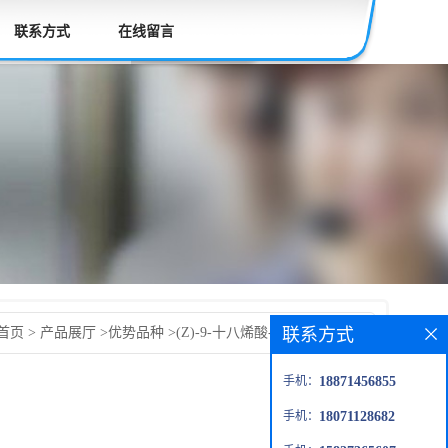
联系方式
在线留言
联系方式
首页
>
产品展厅
>
优势品种
>
(Z)-9-十八烯酸-(Z)-9-十八烯酯
手机：
18871456855
手机：
18071128682