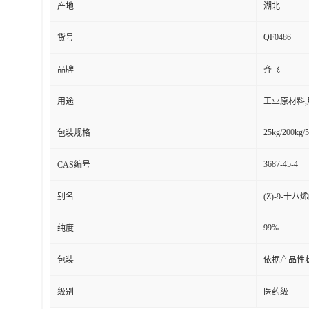
产地
湖北
QF0486
货号
品牌
齐飞
用途
工业原材料
25kg/200kg/5
包装规格
3687-45-4
CAS编号
别名
(Z)-9-十八
99%
纯度
包装
依据产品性
级别
医药级