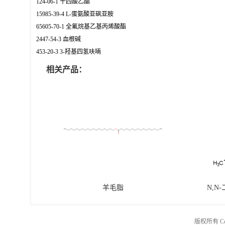
124-06-1 十四酸乙酯
15985-39-4 L-蛋氨酸亚砜亚胺
65605-70-1 全氟烷基乙基丙烯酸酯
2447-54-3 血根碱
453-20-3 3-羟基四氢呋喃
相关产品：
羊毛脂
N,N
版权所有 Copy