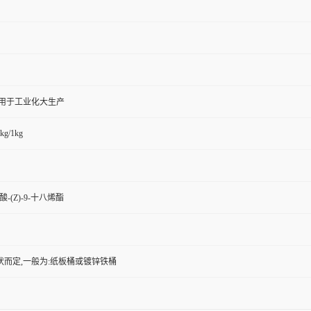
,用于工业化大生产
kg/1kg
烯酸-(Z)-9-十八烯酯
状而定,一般为:纸板桶或镀锌铁桶