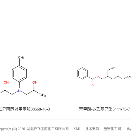
-二异丙醇对甲苯胺38668-48-3
苯甲酸-2-乙基己酯5444-75-7
right (©) 2026
湖北齐飞医药化工有限公司
XML
技术支持：
盖德化工网
食