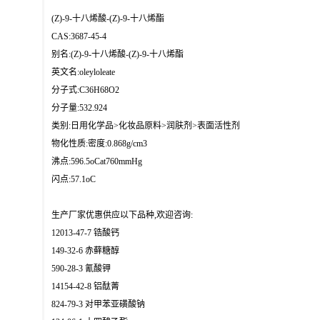
(Z)-9-十八烯酸-(Z)-9-十八烯酯
CAS:3687-45-4
别名:(Z)-9-十八烯酸-(Z)-9-十八烯酯
英文名:oleyloleate
分子式:C36H68O2
分子量:532.924
类别:日用化学品>化妆品原料>润肤剂>表面活性剂
物化性质:密度:0.868g/cm3
沸点:596.5oCat760mmHg
闪点:57.1oC
生产厂家优惠供应以下品种,欢迎咨询:
12013-47-7 锆酸钙
149-32-6 赤藓糖醇
590-28-3 氰酸钾
14154-42-8 铝酞菁
824-79-3 对甲苯亚磺酸钠