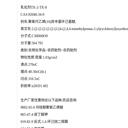
乳化剂TX-2-TX-8
CAS:92046-34-9
别名:聚氧代乙烯(10)异辛基环己基醚;
英文名:2-[2-[2-[2-[2-[2-[2-[4-(2,4,4-trimethylpentan-2-yl)cyclohexyl]oxyetho
分子式:C30H60O9
分子量:564.792
类别:农用化学品>农药助剂>农药助剂
物化性质:密度:1.03g/cm3
沸点:270oC
熔点:48-50oC(lit.)
闪点:316.5oC
折射率:n20/D1.492
生产厂家优惠供应以下品种,欢迎咨询:
9002-92-0 月桂醇聚氧乙烯醚
865-47-4 叔丁醇钾
619-82-9 反式-1,4-环己烷二羧酸