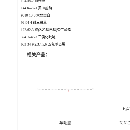
104-55-2 肉桂醛
14434-22-1 黄血盐钠
9010-10-0 大豆蛋白
92-94-4 对三联苯
122-62-3 双(2-乙基己基)癸二酸酯
39416-48-3 三溴化吡啶
653-34-9 2,3,4,5,6-五氟苯乙烯
相关产品：
羊毛脂
N,N