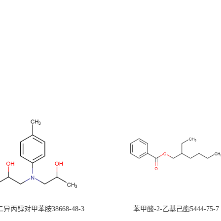
-二异丙醇对甲苯胺38668-48-3
苯甲酸-2-乙基己酯5444-75-7