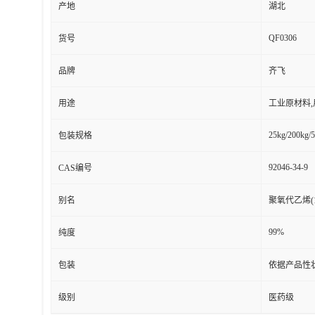
产地
湖北
QF0306
货号
品牌
齐飞
用途
工业原材料
25kg/200kg/5
包装规格
92046-34-9
CAS编号
别名
聚氧代乙烯(
99%
纯度
包装
依据产品性
级别
医药级