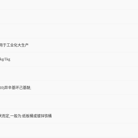
,用于工业化大生产
kg/1kg
10)异辛基环己基醚;
状而定,一般为:纸板桶或镀锌铁桶