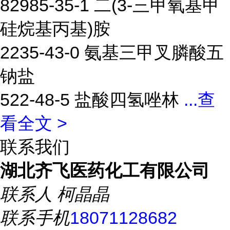
82985-35-1 二(3-三甲氧基甲
硅烷基丙基)胺
2235-43-0 氨基三甲叉膦酸五
钠盐
522-48-5 盐酸四氢唑林
...
查
看全文 >
联系我们
湖北齐飞医药化工有限公司
联系人
柯晶晶
联系手机
18071128682