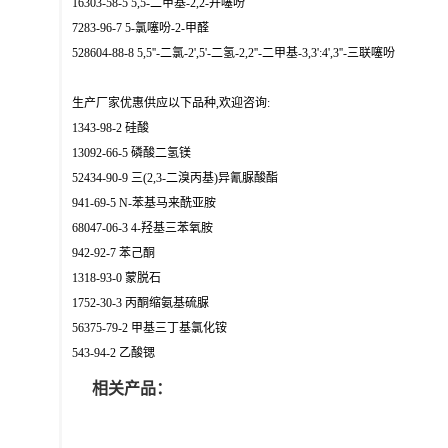
16303-58-5 5,5-二甲基-2,2-并噻吩
7283-96-7 5-氯噻吩-2-甲醛
528604-88-8 5,5''-二氯-2',5'-二氢-2,2''-二甲基-3,3':4',3''-三联噻吩
生产厂家优惠供应以下品种,欢迎咨询:
1343-98-2 硅酸
13092-66-5 磷酸二氢镁
52434-90-9 三(2,3-二溴丙基)异氰脲酸酯
941-69-5 N-苯基马来酰亚胺
68047-06-3 4-羟基三苯氧胺
942-92-7 苯己酮
1318-93-0 蒙脱石
1752-30-3 丙酮缩氨基硫脲
56375-79-2 甲基三丁基氯化铵
543-94-2 乙酸锶
相关产品：