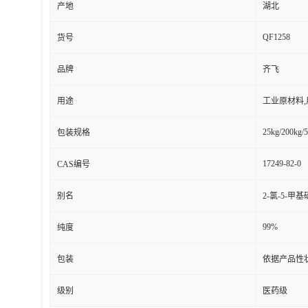
产地
湖北
QF1258
货号
品牌
齐飞
用途
工业原材料
25kg/200kg/5
包装规格
17249-82-0
CAS编号
别名
2-氯-5-甲基
99%
纯度
包装
依据产品性
级别
医药级