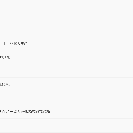
,用于工业化大生产
kg/1kg
硫代苯;
状而定,一般为:纸板桶或镀锌铁桶