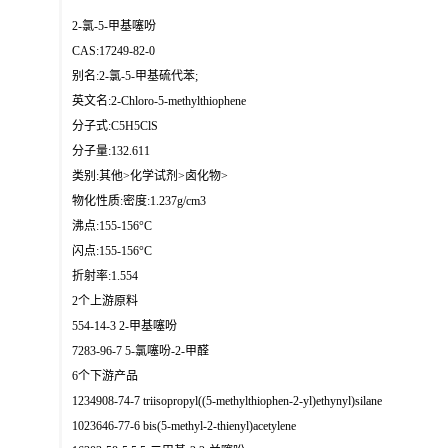
2-氯-5-甲基噻吩
CAS:17249-82-0
别名:2-氯-5-甲基硫代苯;
英文名:2-Chloro-5-methylthiophene
分子式:C5H5ClS
分子量:132.611
类别:其他>化学试剂>卤化物>
物化性质:密度:1.237g/cm3
沸点:155-156°C
闪点:155-156°C
折射率:1.554
2个上游原料
554-14-3 2-甲基噻吩
7283-96-7 5-氯噻吩-2-甲醛
6个下游产品
1234908-74-7 triisopropyl((5-methylthiophen-2-yl)ethynyl)silane
1023646-77-6 bis(5-methyl-2-thienyl)acetylene