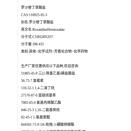
罗沙替丁草酸盐
CAS:110925-92-3
别名:罗沙替丁草酸盐
英文名:RoxatidineHemioxalate
分子式:C19H28N2O7
分子量:396.435
类别:其他>化学试剂>芳香化合物>化学药物
生产厂家优惠供应以下品种,欢迎咨询:
51805-45-9 三(2-羰基乙基)磷盐酸盐
56-75-7 氯霉素
110-52-1 1,4-二溴丁烷
27176-87-0 直链烷基苯
7085-85-0 氰基丙烯酸乙酯
646-25-3 1,10-二氨基癸烷
82-45-1 1-氨基蒽醌
844501-71-9 1H-吡唑-3-硼酸频哪酯