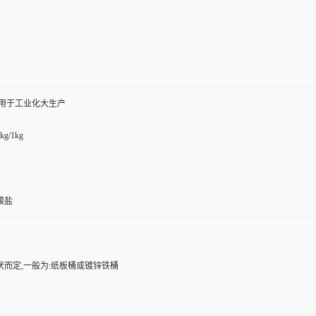
,用于工业化大生产
kg/1kg
酸盐
状而定,一般为:纸板桶或镀锌铁桶