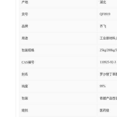
产地
湖北
QF0919
货号
品牌
齐飞
用途
工业原材料
25kg/200kg/5
包装规格
110925-92-3
CAS编号
别名
罗沙替丁草
99%
纯度
包装
依据产品性
级别
医药级