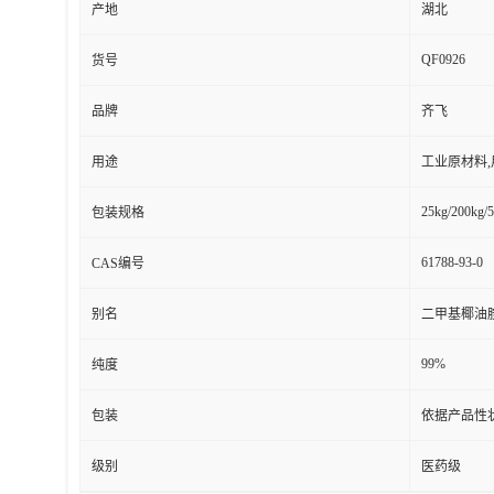
产地
湖北
QF0926
货号
品牌
齐飞
用途
工业原材料
25kg/200kg/5
包装规格
61788-93-0
CAS编号
别名
二甲基椰油
99%
纯度
包装
依据产品性
级别
医药级