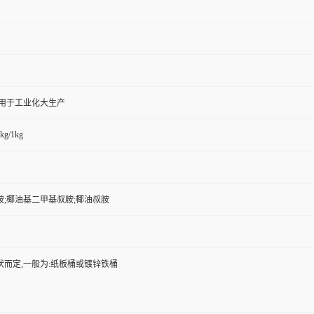
,用于工业化大生产
kg/1kg
胺;椰油基二甲基叔胺;椰油叔胺
状而定,一般为:纸板桶或镀锌铁桶