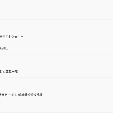
,用于工业化大生产
kg/1kg
醇; 8-苯基辛醇;
状而定,一般为:纸板桶或镀锌铁桶