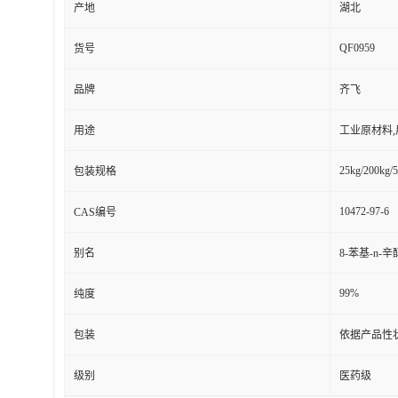
产地
湖北
QF0959
货号
品牌
齐飞
用途
工业原材料
25kg/200kg/5
包装规格
10472-97-6
CAS编号
别名
8-苯基-n-辛
99%
纯度
包装
依据产品性
级别
医药级