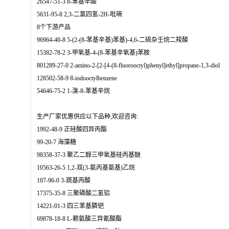
26547-51-3 8-苯基辛酸
5631-95-8 2,3-二氯四氢-2H-吡喃
8个下游产品
96964-40-8 5-(2-(8-苯基辛基)苯基)-4,6-二硫杂壬烷二羧酸
15382-78-2 3-甲氧基-4-(8-苯基辛氧基)苯胺
801289-27-0 2-amino-2-[2-[4-(8-fluorooctyl)phenyl]ethyl]propane-1,3-diol
128502-58-9 8-iodooctylbenzene
54646-75-2 1-溴-8-苯基辛烷
生产厂家优惠供应以下品种,欢迎咨询:
1992-48-9 正硅酸四异丙酯
99-20-7 海藻糖
98358-37-3 聚乙二醇三甲氧基硅丙基醚
10563-26-5 1,2-双(3-氨丙基氨基)乙烷
107-96-0 3-巯基丙酸
17375-35-8 三聚磷酸二氢铝
14221-01-3 四三苯基膦钯
69878-18-8 L-赖氨酸三异氰酸酯