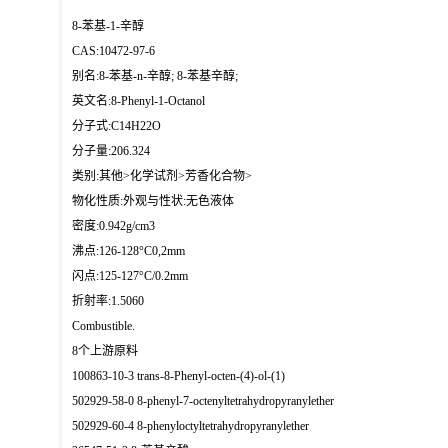
8-苯基-1-辛醇
CAS:10472-97-6
别名:8-苯基-n-辛醇; 8-苯基辛醇;
英文名:8-Phenyl-1-Octanol
分子式:C14H22O
分子量:206.324
类别:其他>化学试剂>芳香化合物>
物化性质:外观与性状:无色液体
密度:0.942g/cm3
沸点:126-128°C0,2mm
闪点:125-127°C/0.2mm
折射率:1.5060
Combustible.
8个上游原料
100863-10-3 trans-8-Phenyl-octen-(4)-ol-(1)
502929-58-0 8-phenyl-7-octenyltetrahydropyranylether
502929-60-4 8-phenyloctyltetrahydropyranylether