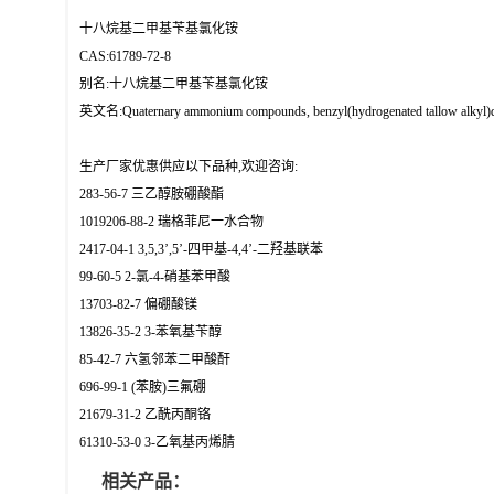
十八烷基二甲基苄基氯化铵
CAS:61789-72-8
别名:十八烷基二甲基苄基氯化铵
英文名:Quaternary ammonium compounds, benzyl(hydrogenated tallow alkyl)di
生产厂家优惠供应以下品种,欢迎咨询:
283-56-7 三乙醇胺硼酸酯
1019206-88-2 瑞格菲尼一水合物
2417-04-1 3,5,3’,5’-四甲基-4,4’-二羟基联苯
99-60-5 2-氯-4-硝基苯甲酸
13703-82-7 偏硼酸镁
13826-35-2 3-苯氧基苄醇
85-42-7 六氢邻苯二甲酸酐
696-99-1 (苯胺)三氟硼
21679-31-2 乙酰丙酮铬
61310-53-0 3-乙氧基丙烯腈
相关产品：