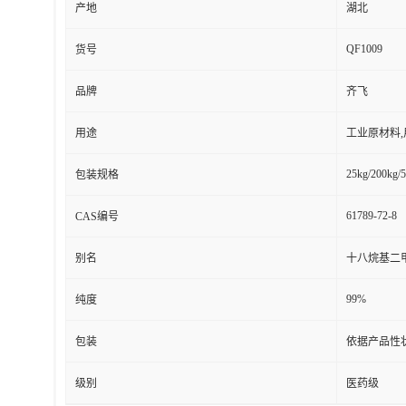
产地
湖北
QF1009
货号
品牌
齐飞
用途
工业原材料
25kg/200kg/5
包装规格
61789-72-8
CAS编号
别名
十八烷基二
99%
纯度
包装
依据产品性
级别
医药级