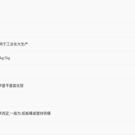
,用于工业化大生产
kg/1kg
甲基苄基氯化铵
状而定,一般为:纸板桶或镀锌铁桶