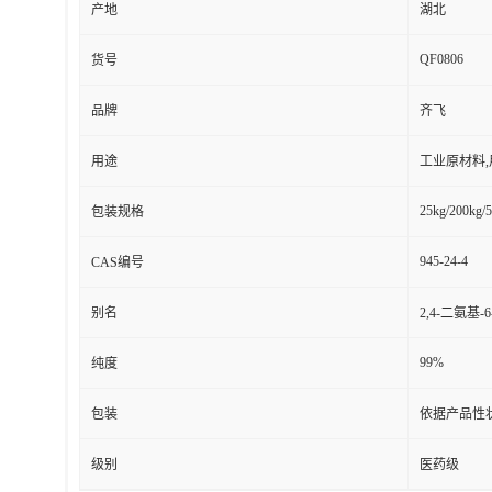
产地
湖北
QF0806
货号
品牌
齐飞
用途
工业原材料
25kg/200kg/5
包装规格
945-24-4
CAS编号
别名
2,4-二氨基-
99%
纯度
包装
依据产品性
级别
医药级