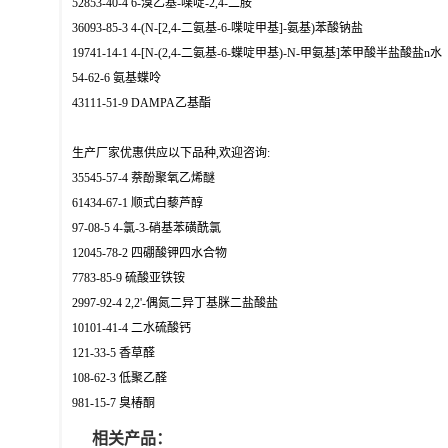
52853-40-4 6-溴乙基-喋啶-2,4-二胺
36093-85-3 4-(N-[2,4-二氨基-6-喋啶甲基]-氨基)苯酸钠盐
19741-14-1 4-[N-(2,4-二氨基-6-蝶啶甲基)-N-甲氨基]苯甲酸半盐酸盐n水
54-62-6 氨基蝶呤
43111-51-9 DAMPA乙基酯
生产厂家优惠供应以下品种,欢迎咨询:
35545-57-4 萘酚聚氧乙烯醚
61434-67-1 顺式白藜芦醇
97-08-5 4-氯-3-硝基苯磺酰氯
12045-78-2 四硼酸钾四水合物
7783-85-9 硫酸亚铁铵
2997-92-4 2,2'-偶氮二异丁基脒二盐酸盐
10101-41-4 二水硫酸钙
121-33-5 香草醛
108-62-3 低聚乙醛
981-15-7 臭椿酮
相关产品：