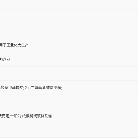
,用于工业化大生产
kg/1kg
6-羟基甲基蝶啶; 2,4-二氨基-6-蝶啶甲醇;
状而定,一般为:纸板桶或镀锌铁桶