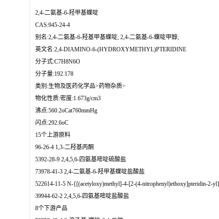
2,4-二氨基-6-羟甲基蝶啶
CAS:945-24-4
别名:2,4-二氨基-6-羟基甲基蝶啶; 2,4-二氨基-6-蝶啶甲醇;
英文名:2,4-DIAMINO-6-(HYDROXYMETHYL)PTERIDINE
分子式:C7H8N6O
分子量:192.178
类别:生物及医药化学品>药物杂质>
物化性质:密度:1.673g/cm3
沸点:560.2oCat760mmHg
闪点:292.6oC
15个上游原料
96-26-4 1,3-二羟基丙酮
5392-28-9 2,4,5,6-四氨基嘧啶硫酸盐
73978-41-3 2,4-二氨基-6-羟甲基蝶啶盐酸盐
522614-11-5 N-{[(acetyloxy)methyl]-4-[2-(4-nitrophenyl)ethoxy]pteridin-2-yl
39944-62-2 2,4,5,6-四氨基嘧啶盐酸盐
8个下游产品