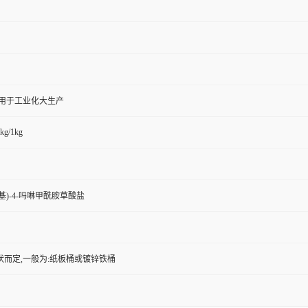
,用于工业化大生产
kg/1kg
乙基)-4-吗啉甲酰胺草酸盐
状而定,一般为:纸板桶或镀锌铁桶