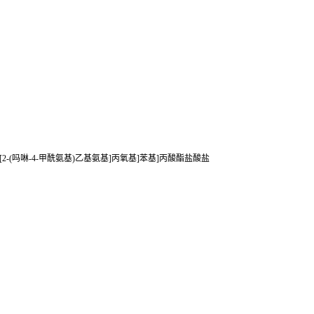
)-2-羟基-3-[2-(吗啉-4-甲酰氨基)乙基氨基]丙氧基]苯基]丙酸酯盐酸盐