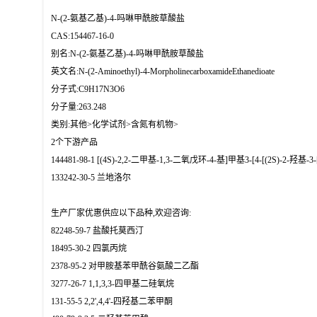
N-(2-氨基乙基)-4-吗啉甲酰胺草酸盐
CAS:154467-16-0
别名:N-(2-氨基乙基)-4-吗啉甲酰胺草酸盐
英文名:N-(2-Aminoethyl)-4-MorpholinecarboxamideEthanedioate
分子式:C9H17N3O6
分子量:263.248
类别:其他>化学试剂>含氮有机物>
2个下游产品
144481-98-1 [(4S)-2,2-二甲基-1,3-二氧戊环-4-基]甲基3-[4-[(2S
133242-30-5 兰地洛尔
生产厂家优惠供应以下品种,欢迎咨询:
82248-59-7 盐酸托莫西汀
18495-30-2 四氯丙烷
2378-95-2 对甲胺基苯甲酰谷氨酸二乙酯
3277-26-7 1,1,3,3-四甲基二硅氧烷
131-55-5 2,2',4,4'-四羟基二苯甲酮