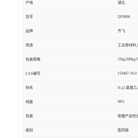
产地
湖北
QF0606
货号
品牌
齐飞
用途
工业原材料
25kg/200kg/5
包装规格
154467-16-0
CAS编号
别名
N-(2-氨基
99%
纯度
包装
依据产品性
级别
医药级