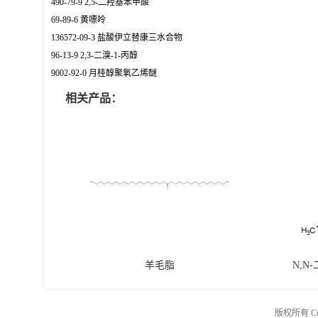
490-79-9 2,5-二羟基苯甲酸
69-89-6 黄嘌呤
136572-09-3 盐酸伊立替康三水合物
96-13-9 2,3-二溴-1-丙醇
9002-92-0 月桂醇聚氧乙烯醚
相关产品：
羊毛脂
N,N
版权所有 Copy