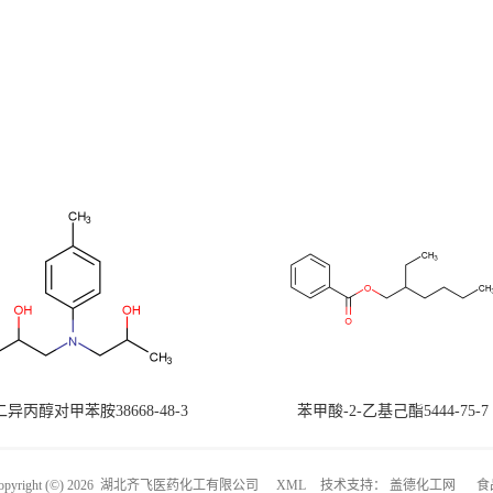
-二异丙醇对甲苯胺38668-48-3
苯甲酸-2-乙基己酯5444-75-7
right (©) 2026
湖北齐飞医药化工有限公司
XML
技术支持：
盖德化工网
食