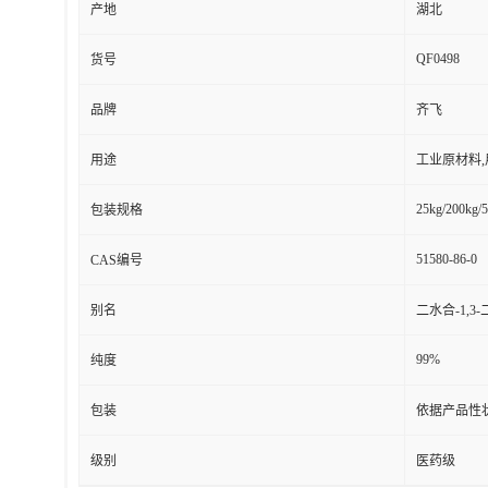
产地
湖北
QF0498
货号
品牌
齐飞
用途
工业原材料
25kg/200kg/5
包装规格
51580-86-0
CAS编号
别名
二水合-1,
99%
纯度
包装
依据产品性
级别
医药级