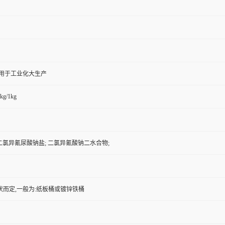
,用于工业化大生产
kg/1kg
3-二氯异氰尿酸钠盐; 二氯异氰酸钠二水合物;
状而定,一般为:纸板桶或镀锌铁桶