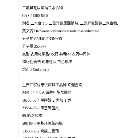
二氯异氰尿酸钠二水合物
CAS:51580-86-0
别名:二水合-1,3-二氯异氰尿酸钠盐; 二氯异氰酸钠二水合物;
英文名:Dichloroisocyanuricacidsodiumsaltdihydrate
分子式:C3H4Cl2N3NaO5
分子量:255.977
类别:农用化学品>农药中间体>农药中间体
物化性质:外观与性状:白色颗粒
熔点:245oC(dec.)
生产厂家优惠供应以下品种,欢迎咨询:
2491-20-5 L-丙氨酸甲酯盐酸盐
16156-58-4 甲磺酸-2-丙炔-1-醇
23564-05-8 甲基硫菌灵
69-93-2 尿酸
598-09-4 甲基环氧氯丙烷
13530-50-2 磷酸二氢铝