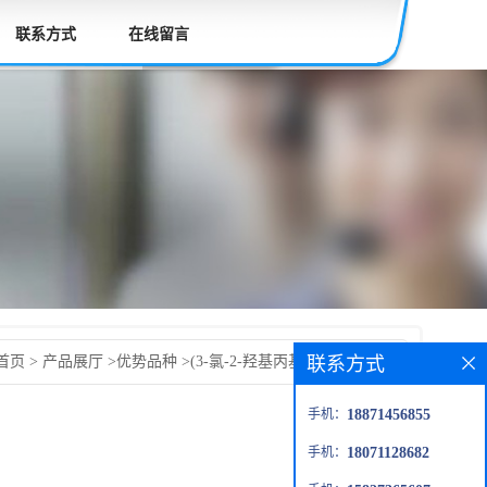
联系方式
在线留言
联系方式
首页
>
产品展厅
>
优势品种
>
(3-氯-2-羟基丙基)十二烷基二
手机：
18871456855
手机：
18071128682