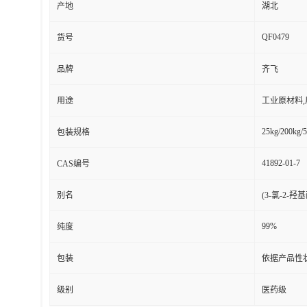
产地
湖北
QF0479
货号
品牌
齐飞
用途
工业原材料
25kg/200kg/5
包装规格
41892-01-7
CAS编号
别名
(3-氯-2
99%
纯度
包装
依据产品性
级别
医药级