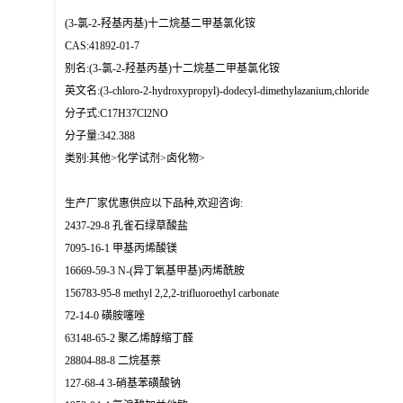
(3-氯-2-羟基丙基)十二烷基二甲基氯化铵
CAS:41892-01-7
别名:(3-氯-2-羟基丙基)十二烷基二甲基氯化铵
英文名:(3-chloro-2-hydroxypropyl)-dodecyl-dimethylazanium,chloride
分子式:C17H37Cl2NO
分子量:342.388
类别:其他>化学试剂>卤化物>
生产厂家优惠供应以下品种,欢迎咨询:
2437-29-8 孔雀石绿草酸盐
7095-16-1 甲基丙烯酸镁
16669-59-3 N-(异丁氧基甲基)丙烯酰胺
156783-95-8 methyl 2,2,2-trifluoroethyl carbonate
72-14-0 磺胺噻唑
63148-65-2 聚乙烯醇缩丁醛
28804-88-8 二烷基萘
127-68-4 3-硝基苯磺酸钠