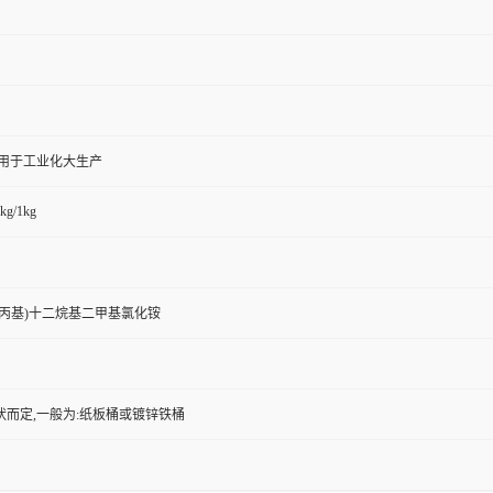
,用于工业化大生产
kg/1kg
-羟基丙基)十二烷基二甲基氯化铵
状而定,一般为:纸板桶或镀锌铁桶