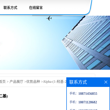
联系方式
在线留言
联系方式
首页
>
产品展厅
>
优势品种
>
Alpha-(1-羟基-2-丙烯基)-Ω-
)-聚(氧化-1,2-乙二基)
手机：
18871456855
乙二基)
手机：
18071128682