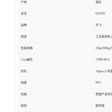
产地
湖北
QF0291
货号
品牌
齐飞
用途
工业原材料
25kg/200kg/5
包装规格
72009-86-0
CAS编号
别名
Alpha-(1-
99%
纯度
包装
依据产品性
级别
医药级