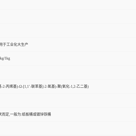
,用于工业化大生产
kg/1kg
羟基-2-丙烯基)-Ω-[1,1’-联苯基]-2-氧基)-聚(氧化-1,2-乙二基)
状而定,一般为:纸板桶或镀锌铁桶