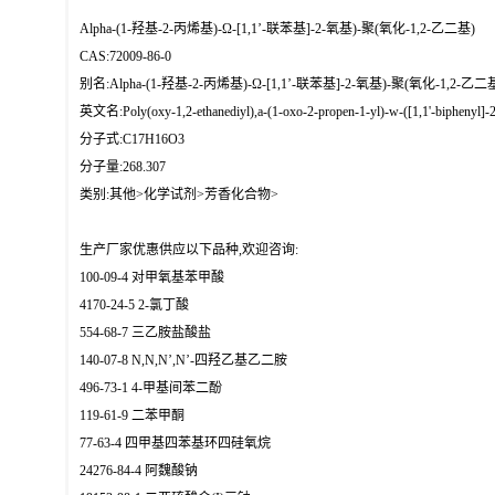
Alpha-(1-羟基-2-丙烯基)-Ω-[1,1’-联苯基]-2-氧基)-聚(氧化-1,2-乙二基)
CAS:72009-86-0
别名:Alpha-(1-羟基-2-丙烯基)-Ω-[1,1’-联苯基]-2-氧基)-聚(氧化-1,2-乙二
英文名:Poly(oxy-1,2-ethanediyl),a-(1-oxo-2-propen-1-yl)-w-([1,1'-biphenyl]-2
分子式:C17H16O3
分子量:268.307
类别:其他>化学试剂>芳香化合物>
生产厂家优惠供应以下品种,欢迎咨询:
100-09-4 对甲氧基苯甲酸
4170-24-5 2-氯丁酸
554-68-7 三乙胺盐酸盐
140-07-8 N,N,N’,N’-四羟乙基乙二胺
496-73-1 4-甲基间苯二酚
119-61-9 二苯甲酮
77-63-4 四甲基四苯基环四硅氧烷
24276-84-4 阿魏酸钠