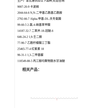
生产厂家优惠供应以下品种,欢迎咨询:
9007-20-9 卡波姆
2044-64-6 N,N-二甲基乙酰基乙酰胺
2792-66-7 Alpha-甲基-DL-天冬氨酸
99-60-5 2-氯-4-硝基苯甲酸
14187-32-7 二苯并-18-冠醚-6
646-24-2 1,9-壬二胺
77-90-7 乙酰柠檬酸三丁酯
25465-77-4 红紫素 18
96-31-1 1,3-二甲基脲
118549-88-5 丙三醇均聚物脱水甘油醚
相关产品：