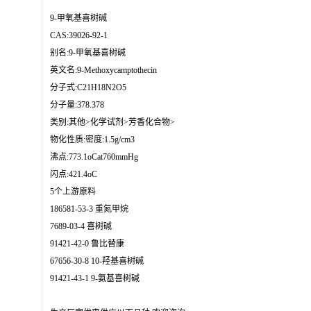
9-甲氧基喜树碱
CAS:39026-92-1
别名:9-甲氧基喜树碱
英文名:9-Methoxycamptothecin
分子式:C21H18N2O5
分子量:378.378
类别:其他>化学试剂>芳香化合物>
物化性质:密度:1.5g/cm3
沸点:773.1oCat760mmHg
闪点:421.4oC
5个上游原料
186581-53-3 重氮甲烷
7689-03-4 喜树碱
91421-42-0 鲁比替康
67656-30-8 10-羟基喜树碱
91421-43-1 9-氨基喜树碱