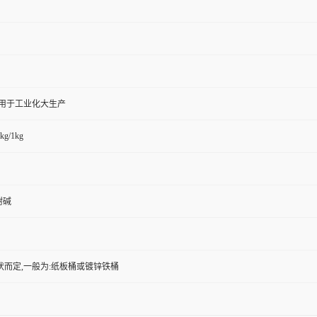
,用于工业化大生产
kg/1kg
树碱
状而定,一般为:纸板桶或镀锌铁桶