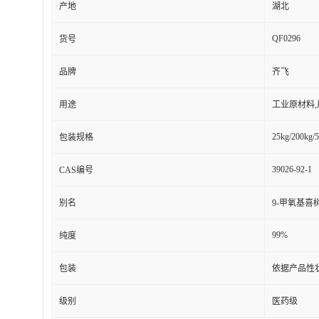
产地
湖北
QF0296
货号
品牌
齐飞
用途
工业原材料
25kg/200kg/5
包装规格
39026-92-1
CAS编号
别名
9-甲氧基喜
99%
纯度
包装
依据产品性
级别
医药级