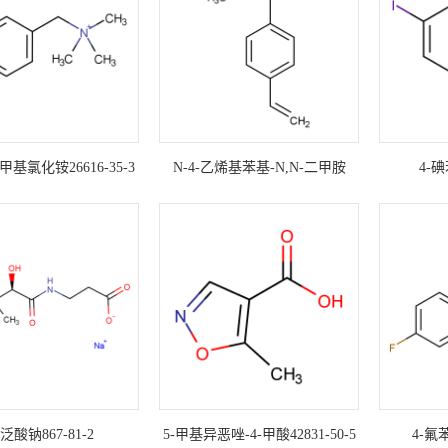
基氯化铵26616-35-3
N-4-乙烯基苯基-N,N-二甲胺
4-碘
2245-52-5
-泛酸钠867-81-2
5-甲基异恶唑-4-甲酸42831-50-5
4-氟苯